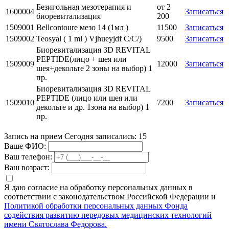
Безигольная мезотерапия и
от 2
1600004
Записаться
биоревитализация
200
1509001
Bellcontoure мезо 14 (1мл )
11500
Записаться
1509002
Teosyal ( 1 ml ) Vjhueyjdf C/C/)
9500
Записаться
Биоревитализация 3D REVITAL
PEPTIDE(лицо + шея или
1509009
12000
Записаться
шея+декольте 2 зоны на выбор) 1
пр.
Биоревитализация 3D REVITAL
PEPTIDE (лицо или шея или
1509010
7200
Записаться
декольте и др. 1зона на выбор) 1
пр.
Запись на прием
Сегодня записались:
15
Ваше ФИО:
Ваш телефон:
Ваш возраст:
Я даю согласие на обработку персональных данных в
соответствии с законодательством Российской Федерации и
Политикой обработки персональных данных Фонда
содействия развитию передовых медицинских технологий
имени Святослава Федорова.