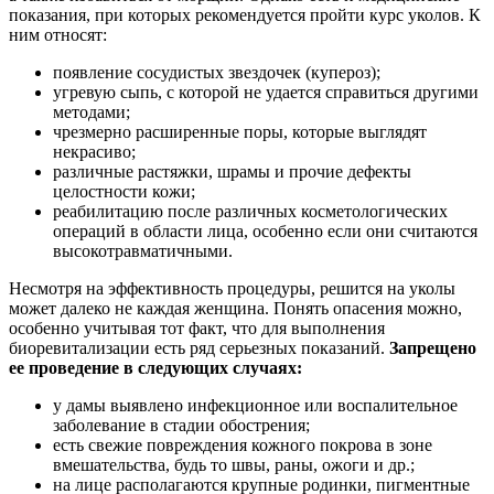
показания, при которых рекомендуется пройти курс уколов. К
ним относят:
появление сосудистых звездочек (купероз);
угревую сыпь, с которой не удается справиться другими
методами;
чрезмерно расширенные поры, которые выглядят
некрасиво;
различные растяжки, шрамы и прочие дефекты
целостности кожи;
реабилитацию после различных косметологических
операций в области лица, особенно если они считаются
высокотравматичными.
Несмотря на эффективность процедуры, решится на уколы
может далеко не каждая женщина. Понять опасения можно,
особенно учитывая тот факт, что для выполнения
биоревитализации есть ряд серьезных показаний.
Запрещено
ее проведение в следующих случаях:
у дамы выявлено инфекционное или воспалительное
заболевание в стадии обострения;
есть свежие повреждения кожного покрова в зоне
вмешательства, будь то швы, раны, ожоги и др.;
на лице располагаются крупные родинки, пигментные