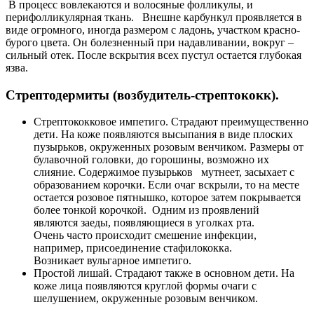
В процесс вовлекаются и волосяные фолликулы, и
перифолликулярная ткань. Внешне карбункул проявляется в
виде огромного, иногда размером с ладонь, участком красно-
бурого цвета. Он болезненный при надавливании, вокруг –
сильный отек. После вскрытия всех пустул остается глубокая
язва.
Стрептодермиты (возбудитель-стрептококк).
Стрептококковое импетиго. Страдают преимущественно
дети. На коже появляются высыпания в виде плоских
пузырьков, окруженных розовым венчиком. Размеры от
булавочной головки, до горошины, возможно их
слияние. Содержимое пузырьков мутнеет, засыхает с
образованием корочки. Если очаг вскрыли, то на месте
остается розовое пятнышко, которое затем покрывается
более тонкой корочкой. Одним из проявлений
являются заеды, появляющиеся в уголках рта.
Очень часто происходит смешение инфекции,
например, присоединение стафилококка.
Возникает вульгарное импетиго.
Простой лишай. Страдают также в основном дети. На
коже лица появляются круглой формы очаги с
шелушением, окруженные розовым венчиком.