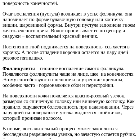
поверхность конечностей.
Очаг воспаления (пустула) возникает в устье фолликула, она
напоминает по форме булавочную головку или косточку
вишни, шаровидной формы. Внутри пустула заполнена гноем
желто-зеленого цвета. Волос пронизывает ее по центру, а
снаружи – воспалительный красный венчик.
Постепенно гной поднимается на поверхность, ссыхается в
корочку. А после отпадения корочки остается на пару дней
розовое пятнышко.
Фолликулиты
– гнойное воспаление самого фолликула.
Появляются фолликулиты чаще на лице, шее, на конечностях.
Этому способствуют и внешние и внутренние причины,
особенно часто - гормональные сбои и перестройки.
На поверхности кожи появляется красно-розовый узелок,
размером со спичечную головку или вишневую косточку. Как
правило, ощущается болезненность при надавливании. Через
пару дней на поверхности узелка виднеется гнойничок,
который пронизан волосом.
В норме, воспалительный процесс может закончиться
бесследным разрешением узелка, но зачастую остается рубчик.