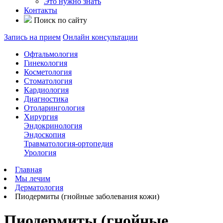
Это нужно знать
Контакты
Поиск по сайту
Запись на прием
Онлайн консультации
Офтальмология
Гинекология
Косметология
Стоматология
Кардиология
Диагностика
Отоларингология
Хирургия
Эндокринология
Эндоскопия
Травматология-ортопедия
Урология
Главная
Мы лечим
Дерматология
Пиодермиты (гнойные заболевания кожи)
Пиодермиты (гнойные