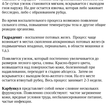
4-5е сутки узелок становится мягким, вскрывается с выходом
гноя наружу. На дне остается язвочка, которая либо заживает
бесследно, либо с образованием рубца.
Во время воспалительного процесса возможно появление
сильного отека, повышение температуры тела и другие общие
реакции организма.
Гидраденит
- воспаление потовых желез. Процесс чаще
возникает в местах скопления апокриновых потовых желез (в
подмышечных впадинах, перианально, в области мошонки и
т.д.).
Появляется узелок, который постепенно увеличивается до
размеров лесного ореха, сливы. Красно-бурого цвета,
возвышается над поверхностью кожи, болезненный при
надавливании, переходит в стадию абсцесса. Затем он
вскрывается с выходом бело-желтого гноя. На его месте
остается втянутый рубец. Весь процесс занимает 2-3 недели.
Карбункул
представляет собой некое слияние нескольких
фурункулов. Появлению способствуют: частое загрязнение
кожи, вредные условия труда, несбалансированное питание,
частые инфекции.