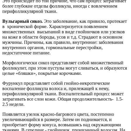
Это происходит по той причине, что сам процесс затрагивает
более глубокие отделы фолликула, иногда с вовлечением
перифолликулярной ткани.
Вульгарный сикоз.
Это заболевание, как привило, протекает
в хронической форме. Характеризуется появлением
множественных высыпаний в виде гнойничков или узелков
на коже в области бороды, усов и т.д. Страдают в основном
мужчины. Причины, как правило, внутренние: заболевания
внутренних органов, гормональные перестройки,
недостаточное питание.
Морфологически сикоз представляет собой множественный
фолликулит, при этом пустулы могут сливаться, и образуются
целые «бляшки», покрытые корочками.
Фурункул представляет собой гнойно-некротические
воспаление фолликула волоса и, прилежащей к нему,
перифолликулярной ткани. Воспалительный процесс может
затрагивать все слои кожи. Общая продолжительность- 1.5-
2.5 недели.
Появляется узелок красно-багрового цвета, постепенно
увеличивающийся в размере. Затем он поднимается, и
приобретает форму конуса, возвышаясь над окружающими
тканями. В середине - гнойничок, пронизанный волосом. На