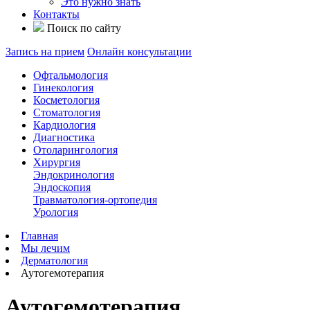
Это нужно знать
Контакты
Поиск по сайту
Запись на прием
Онлайн консультации
Офтальмология
Гинекология
Косметология
Стоматология
Кардиология
Диагностика
Отоларингология
Хирургия
Эндокринология
Эндоскопия
Травматология-ортопедия
Урология
Главная
Мы лечим
Дерматология
Аутогемотерапия
Аутогемотерапия